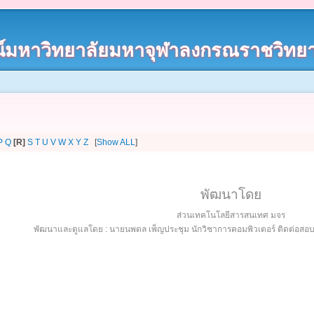
์มหาวิทยาลัยมหาจุฬาลงกรณราชวิทยา
P
Q
[R]
S
T
U
V
W
X
Y
Z
[
Show ALL
]
พัฒนาโดย
ส่วนเทคโนโลยีสารสนเทศ มจร
พัฒนาและดูแลโดย : นายนพดล เพ็ญประชุม นักวิชาการคอมพิวเตอร์ ติดต่อส