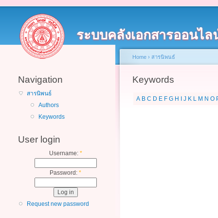
ระบบคลังเอกสารออนไลน
Home
›
สารนิพนธ์
Navigation
Keywords
สารนิพนธ์
A
B
C
D
E
F
G
H
I
J
K
L
M
N
O
Authors
Keywords
User login
Username:
*
Password:
*
Request new password