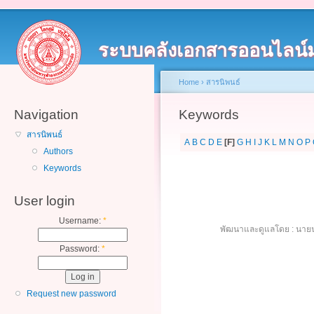
ระบบคลังเอกสารออนไลน์
Home
›
สารนิพนธ์
Navigation
Keywords
สารนิพนธ์
A
B
C
D
E
[F]
G
H
I
J
K
L
M
N
O
P
Authors
Keywords
User login
Username:
*
พัฒนาและดูแลโดย : นายน
Password:
*
Request new password