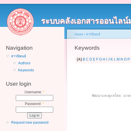
ระบบคลังเอกสารออนไลน์
Home
›
สารนิพนธ์
Navigation
Keywords
สารนิพนธ์
[A]
B
C
D
E
F
G
H
I
J
K
L
M
N
O
P
Authors
Keywords
User login
Username:
*
พัฒนาและดูแลโดย : นายน
Password:
*
Request new password