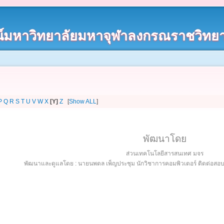
์มหาวิทยาลัยมหาจุฬาลงกรณราชวิทยา
P
Q
R
S
T
U
V
W
X
[Y]
Z
[
Show ALL
]
พัฒนาโดย
ส่วนเทคโนโลยีสารสนเทศ มจร
พัฒนาและดูแลโดย : นายนพดล เพ็ญประชุม นักวิชาการคอมพิวเตอร์ ติดต่อส