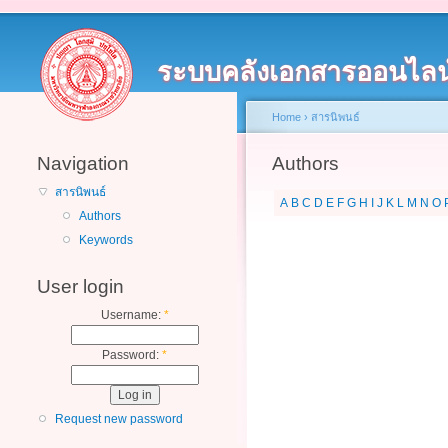
ระบบคลังเอกสารออนไลน
Home
›
สารนิพนธ์
Navigation
Authors
สารนิพนธ์
A
B
C
D
E
F
G
H
I
J
K
L
M
N
O
Authors
Keywords
User login
Username:
*
Password:
*
Request new password