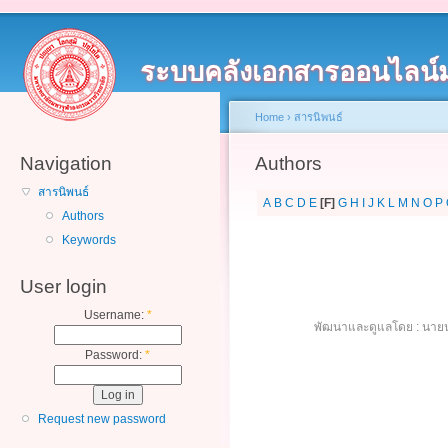
ระบบคลังเอกสารออนไลน์
Home
›
สารนิพนธ์
Navigation
Authors
สารนิพนธ์
A
B
C
D
E
[F]
G
H
I
J
K
L
M
N
O
P
Authors
Keywords
User login
Username:
*
พัฒนาและดูแลโดย : นายน
Password:
*
Request new password