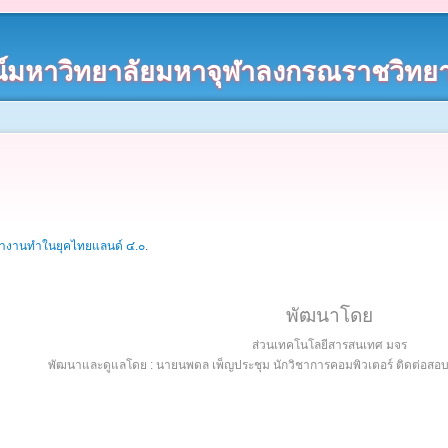
์มหาวิทยาลัยมหาจุฬาลงกรณราชวิทยา
หางานทำในยุคไทยแลนด์ ๔.๐
.
พัฒนาโดย
ส่วนเทคโนโลยีสารสนเทศ มจร
พัฒนาและดูแลโดย : นายนพดล เพ็ญประชุม นักวิชาการคอมพิวเตอร์ ติดต่อส