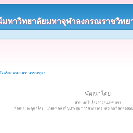
์มหาวิทยาลัยมหาจุฬาลงกรณราชวิทยา
รอัจฉริยะ ตามแนวปหาราทสูตร
.
พัฒนาโดย
ส่วนเทคโนโลยีสารสนเทศ มจร
พัฒนาและดูแลโดย : นายนพดล เพ็ญประชุม นักวิชาการคอมพิวเตอร์ ติดต่อส