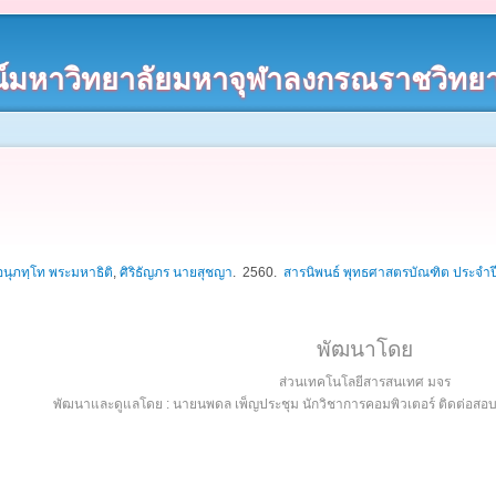
์มหาวิทยาลัยมหาจุฬาลงกรณราชวิทยา
อนุภทฺโท พระมหาธิติ
,
ศิริธัญภร นายสุชญา
. 2560.
สารนิพนธ์ พุทธศาสตรบัณฑิต ประจำ
พัฒนาโดย
ส่วนเทคโนโลยีสารสนเทศ มจร
พัฒนาและดูแลโดย : นายนพดล เพ็ญประชุม นักวิชาการคอมพิวเตอร์ ติดต่อส