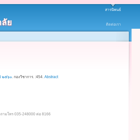
สารนิพนธ์
ลัย
ติดต่อเรา
ปี ๒๕๖๐
.
กองวิชาการ. :454.
Abstract
อบถามโทร 035-248000 ต่อ 8166