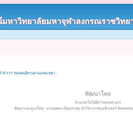
์มหาวิทยาลัยมหาจุฬาลงกรณราชวิทยา
ห์ 'คำเว่า' ของคนอีสานผ่านบทผะหยา
.
พัฒนาโดย
ส่วนเทคโนโลยีสารสนเทศ มจร
พัฒนาและดูแลโดย : นายนพดล เพ็ญประชุม นักวิชาการคอมพิวเตอร์ ติดต่อส