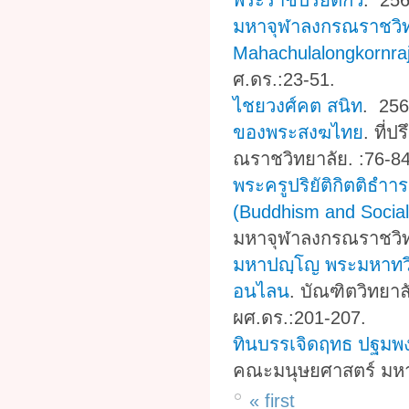
พระราชปริยัติกวี
. 25
มหาจุฬาลงกรณราชวิทยา
Mahachulalongkornraj
ศ.ดร.:23-51.
ไชยวงศ์คต สนิท
. 25
ของพระสงฆไทย
.
ที่
ณราชวิทยาลัย. :76-84
พระครูปริยัติกิตติธำา
(Buddhism and Socia
มหาจุฬาลงกรณราชวิทย
มหาปญฺโญ พระมหาทว
อนไลน
.
บัณฑิตวิทยา
ผศ.ดร.:201-207.
ทินบรรเจิดฤทธ ปฐมพง
คณะมนุษยศาสตร์ มหา
« first